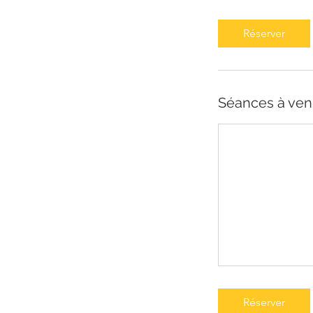
0
m
Réserver
i
n
Séances à ven
Réserver