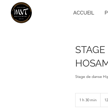
ACCUEIL
P
STAGE 
HOSA
Stage de danse Hi
12
euros
1 h 30 min
1
12
3