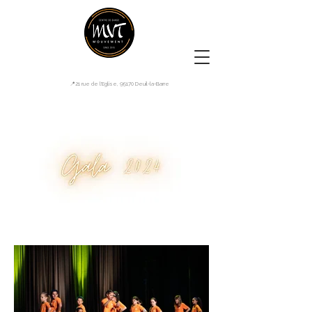
📍21 rue de l'Eglise, 95170 Deuil-la-Barre