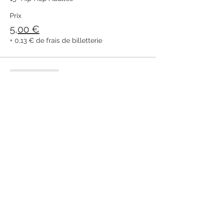
Prix
5,00 €
+ 0,13 € de frais de billetterie
Vente expirée
Type de billet
double show 11h & 15h
Prix
8,00 €
+ 0,20 € de frais de billetterie
Vente expirée
Type de billet
Coulonges lucille