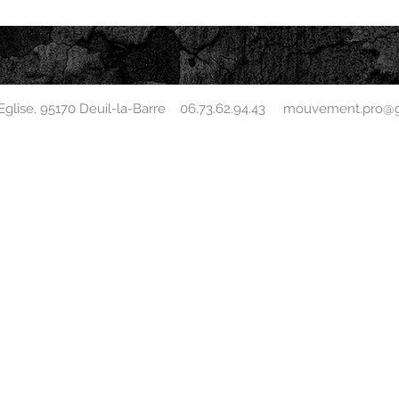
l'Eglise, 95170 Deuil-la-Barre 06.73.62.94.43
mouvement.pro@g