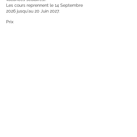
Les cours reprennent le 14 Septembre 
2026 jusqu'au 20 Juin 2027. 
Prix
50,00 €
Quantité
Total
0,00 €
Passer la commande
21 rue de l'Eglise, 95170 Deuil-la-Barre
06.73.62.94.43